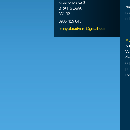
Krásnohorská 3
Na
BRATISLAVA
na
851 02
ne
0905 415 645
branyokn
advere@g
mail.com
Mo
K 
vy
ak
do
pr
ri