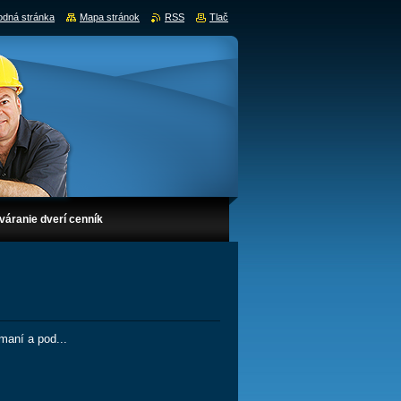
dná stránka
Mapa stránok
RSS
Tlač
váranie dverí cenník
maní a pod...