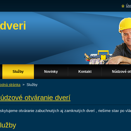
Úvo
dveri
Služby
Novinky
Kontakt
Núdzové ot
odná stránka
>
Služby
údzové otváranie dverí
skytujeme otváranie zabuchnutých aj zamknutých dverí , riešime stav po vlá
lužby