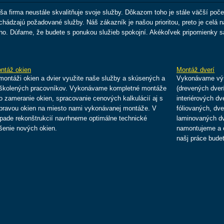
ša firma neustále skvalitňuje svoje služby. Dôkazom toho je stále väčší poče
chádzajú požadované služby. Náš zákazník je našou prioritou, preto je celá
ho. Dúfame, že budete s ponukou služieb spokojní. Akékoľvek pripomienky 
ntáž okien
Montáž dverí
montáži okien a dvier využite naše služby a skúsených a
Vykonávame vým
školených pracovníkov. Vykonávame kompletné montáže
(drevených dverí
o zameranie okien, spracovanie cenových kalkulácií aj s
interiérových d
pravou okien na miesto nami vykonávanej montáže. V
fóliovaných, dv
ípade rekonštrukcií navrhneme optimálne technické
laminovaných dv
ešenie nových okien.
namontujeme a o
našj práce budet