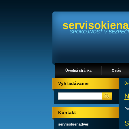
servisokiena
SPOKOJNOSŤ V BEZPEČÍ
Úvodná stránka
O nás
Vyhľadávanie
Úv
N
Po
Kontakt
S
servisokienadveri