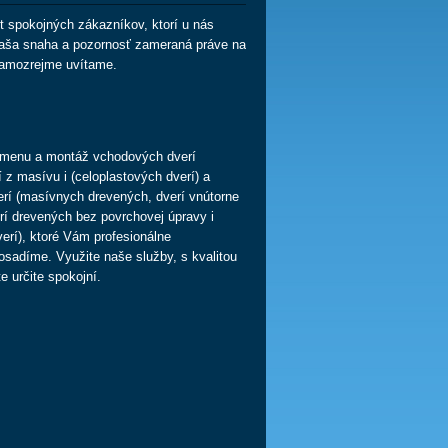
t spokojných zákazníkov, ktorí u nás
 naša snaha a pozornosť zameraná práve na
samozrejme uvítame.
enu a montáž vchodových dverí
 z masívu i (celoplastových dverí) a
verí (masívnych drevených, dverí vnútorne
erí drevených bez povrchovej úpravy i
erí), ktoré Vám profesionálne
sadíme. Využite naše služby, s kvalitou
e určite spokojní.